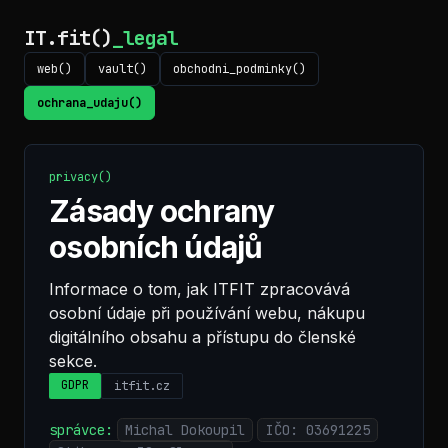
Přeskočit
na
IT.fit()
_legal
obsah
web()
vault()
obchodni_podminky()
ochrana_udaju()
privacy()
Zásady ochrany
osobních údajů
Informace o tom, jak ITFIT zpracovává
osobní údaje při používání webu, nákupu
digitálního obsahu a přístupu do členské
sekce.
GDPR
itfit.cz
správce:
Michal Dokoupil
IČO: 03691225